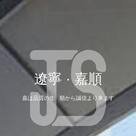
遼寧 · 嘉順
嘉は品質の生 順から誠信より来ます